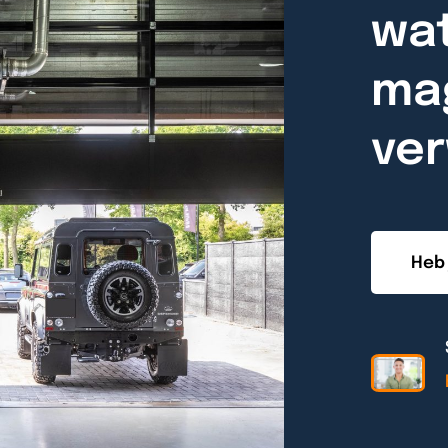
wat
ma
ve
Heb 