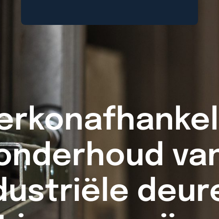
erkonafhankeli
onderhoud va
dustriële deur