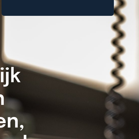
jk
n
en,